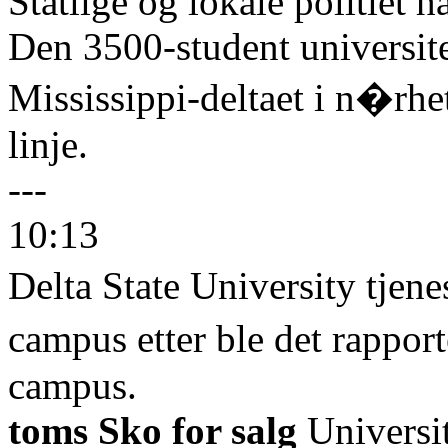
Statlige og lokale politiet ha
Den 3500-student universitet
Mississippi-deltaet i n�rhe
linje.
---
10:13
Delta State University tjen
campus etter ble det rappor
campus.
toms Sko for salg
Universit