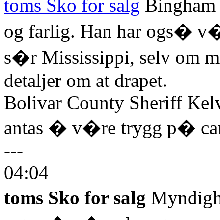
toms Sko for salg
Bingham 
og farlig. Han har ogs� v�rt
s�r Mississippi, selv om m
detaljer om at drapet.
Bolivar County Sheriff Kelv
antas � v�re trygg p� ca
---
04:04
toms Sko for salg
Myndighet