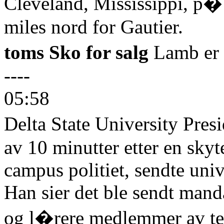
Cleveland, Mississippi, p�
miles nord for Gautier.
toms Sko for salg
Lamb er f
----
05:58
Delta State University Presi
av 10 minutter etter en skyt
campus politiet, sendte uni
Han sier det ble sendt manda
og l�rere medlemmer av t