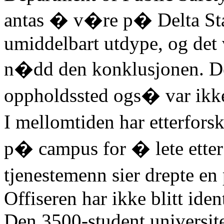
antas � v�re p� Delta Sta
umiddelbart utdype, og det v
n�dd den konklusjonen. De
oppholdssted ogs� var ikke
I mellomtiden har etterfor
p� campus for � lete etter
tjenestemenn sier drepte en 
Offiseren har ikke blitt ident
Den 3500-student universitet