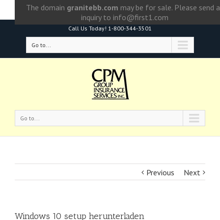
The domain
granitebb.com
may be for sale. Please send 
inquiry to
info@first1.com
Call Us Today!
1-800-344-3501
Go to...
Go to...
Previous
Next
Windows 10 setup herunterladen