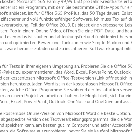
kostet Microsoft 365 Family 99,99 USD pro Jahr. Kreditkarte erfor
enter ist ein Programm, mit dem Sie bestimmte Office-Apps für e
ft anbietet, ist für Office 365 ProPlus, das 30 Tage dauert. Es ist
zifischerer und voll funktionsfähiger Software. Ich muss Tex auf d
tverarbeitung, Teil der Office 2019. Es bietet eine verbesserte Le
n: Pop in einem Online-Video, öffnen Sie eine PDF-Datei und bearbe
Lesemodus ist sauber und ablenkungsfrei und funktioniert hervorr
en und optimierten Bewertungsfunktionen wie Simple Markup und K
ftware herunterzuladen und zu installieren: Softwarekompatibilit
n für Tests in Ihrer eigenen Umgebung an. Probieren Sie die Office
5-Paket zu experimentieren, das Word, Excel, PowerPoint, Outlook…
der kostenlosen Microsoft Office-Testversion (Link öffnet sich i
rsion herunterzuladen. Word ist in der kostenlosen Microsoft Offic
ählen, welche Office-Programme Sie während der Installation verwe
m an einem Projekt zu arbeiten - haben die Möglichkeit, sich für e
 Word, Excel, PowerPoint, Outlook, OneNote und OneDrive umfasst
die kostenlose Online-Version von Microsoft Word die beste Option
ine abgespeckte Version des Textverarbeitungsprogramms, die die 
nd speichern kann. am besten gut im Computer und ather Accecabili
en, die Software auszuprobieren, bevor Sie sie kaufen! Microsoft 