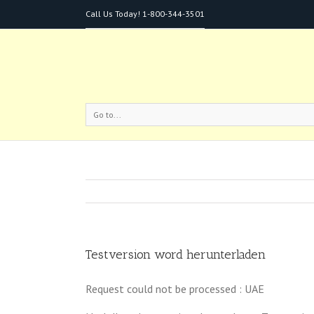
Call Us Today!
1-800-344-3501
Go to...
Testversion word herunterladen
Request could not be processed : UAE