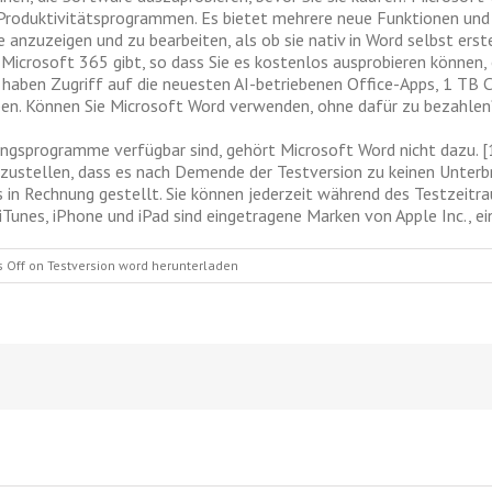
 Produktivitätsprogrammen. Es bietet mehrere neue Funktionen und
zuzeigen und zu bearbeiten, als ob sie nativ in Word selbst erste
icrosoft 365 gibt, so dass Sie es kostenlos ausprobieren können, o
e haben Zugriff auf die neuesten AI-betriebenen Office-Apps, 1 TB
n. Können Sie Microsoft Word verwenden, ohne dafür zu bezahlen?
gsprogramme verfügbar sind, gehört Microsoft Word nicht dazu. [1
zustellen, dass es nach Demende der Testversion zu keinen Unter
 in Rechnung gestellt. Sie können jederzeit während des Testzeitr
iTunes, iPhone und iPad sind eingetragene Marken von Apple Inc., ei
 Off
on Testversion word herunterladen