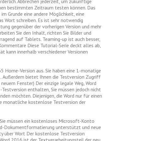
derlich. Abbrechen jederzeit, um zukünftige
inen bestimmten Zeitraum testen können. Das
 im Grunde eine andere Möglichkeit, eine
as Wort schreiben. Es ist sehr notwendig
istung gegenüber der vorherigen Version und mehr
iten Sie den Inhalt, richten Sie Bilder und
agend auf Tablets. Teaming-up ist auch besser,
ommentare Diese Tutorial-Serie deckt alles ab,
ät kann innerhalb verschiedener Versionen
 365 Home-Version aus. Sie haben eine 1-monatige
 Außerdem bietet Ihnen die Testversion Zugriff
n neuem Fenster) Der einzige legale Weg, Word
e-Testversion enthalten, Sie müssen jedoch nicht
nden möchten. Diejenigen, die Word nur für einen
ine monatliche kostenlose Testversion der
.
. Sie müssen ein kostenloses Microsoft-Konto
Word-Dokumentformatierung unterstützt und neue
ty über Wort Der kostenlose Testversion
Word 2016 ist der Textverarbeitungsteil der neu