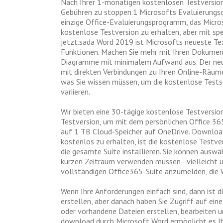
Nach Ihrer 1-monatigen kostenlosen Testversion 
Gebühren zu stoppen.1 Microsofts Evaluierungsc
einzige Office-Evaluierungsprogramm, das Microso
kostenlose Testversion zu erhalten, aber mit spe
jetzt.sada Word 2019 ist Microsofts neueste Tex
Funktionen. Machen Sie mehr mit Ihren Dokumente
Diagramme mit minimalem Aufwand aus. Der neue 
mit direkten Verbindungen zu Ihren Online-Räum
was Sie wissen müssen, um die kostenlose Testso
variieren.
Wir bieten eine 30-tägige kostenlose Testversio
Testversion, um mit dem persönlichen Office 36
auf 1 TB Cloud-Speicher auf OneDrive. Download 
kostenlos zu erhalten, ist die kostenlose Testve
die gesamte Suite installieren. Sie können ausw
kurzen Zeitraum verwenden müssen - vielleicht u
vollständigen Office365-Suite anzumelden, die
Wenn Ihre Anforderungen einfach sind, dann ist 
erstellen, aber danach haben Sie Zugriff auf e
oder vorhandene Dateien erstellen, bearbeiten u
download durch Microsoft Word ermöglicht es Ihn