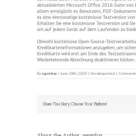
aktualisierten Microsoft Office 2016-Suite von
allem ermöglicht es Benutzern, PDF-Dokumente an
es eine einmonatige kostenlose Testversion von M
Erhalten Sie eine kostenlose Testversion und Si
um auf jedem Gerät auf dem Laufenden zu bleibe
Obwohl kostenlose Open-Source-Textverarbeitun
Kreditkarteninformationen anzugeben, um sicher
Kreditkarte wird erst am Ende des Testzeitraums
Wiederkehrende Abrechnung deaktivieren klicken. 
By
sgombar
|
June 18th, 2020
|
Uncategorized
|
Comments
Share This Story, Choose Your Platform!
About the Author: 
sgombar