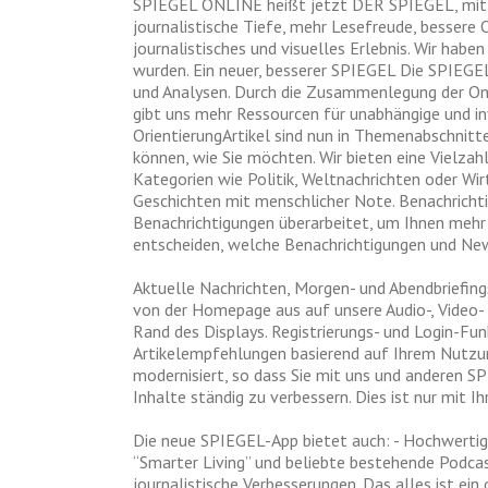
SPIEGEL ONLINE heißt jetzt DER SPIEGEL, mit e
journalistische Tiefe, mehr Lesefreude, bessere 
journalistisches und visuelles Erlebnis. Wir hab
wurden. Ein neuer, besserer SPIEGEL Die SPIEGE
und Analysen. Durch die Zusammenlegung der Onl
gibt uns mehr Ressourcen für unabhängige und in
OrientierungArtikel sind nun in Themenabschni
können, wie Sie möchten. Wir bieten eine Vielza
Kategorien wie Politik, Weltnachrichten oder Wir
Geschichten mit menschlicher Note. Benachricht
Benachrichtigungen überarbeitet, um Ihnen mehr 
entscheiden, welche Benachrichtigungen und New
Aktuelle Nachrichten, Morgen- und Abendbriefin
von der Homepage aus auf unsere Audio-, Video-
Rand des Displays. Registrierungs- und Login-Fu
Artikelempfehlungen basierend auf Ihrem Nutzu
modernisiert, so dass Sie mit uns und anderen S
Inhalte ständig zu verbessern. Dies ist nur mit I
Die neue SPIEGEL-App bietet auch: - Hochwertige
“Smarter Living” und beliebte bestehende Podcas
journalistische Verbesserungen. Das alles ist 