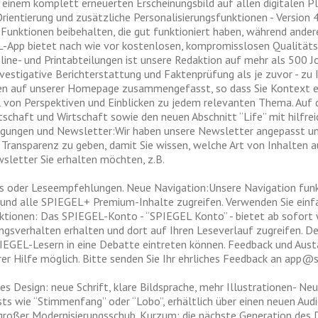
inem komplett erneuerten Erscheinungsbild auf allen digitalen P
Orientierung und zusätzliche Personalisierungsfunktionen - Version 4
en Funktionen beibehalten, die gut funktioniert haben, während ande
L-App bietet nach wie vor kostenlosen, kompromisslosen Qualitäts
ine- und Printabteilungen ist unsere Redaktion auf mehr als 500 J
vestigative Berichterstattung und Faktenprüfung als je zuvor - zu 
tten auf unserer Homepage zusammengefasst, so dass Sie Kontext 
hl von Perspektiven und Einblicken zu jedem relevanten Thema. Auf
tschaft und Wirtschaft sowie den neuen Abschnitt “Life” mit hilfre
igungen und Newsletter:Wir haben unsere Newsletter angepasst un
Transparenz zu geben, damit Sie wissen, welche Art von Inhalten a
sletter Sie erhalten möchten, z.B.
gs oder Leseempfehlungen. Neue Navigation:Unsere Navigation funk
 und alle SPIEGEL+ Premium-Inhalte zugreifen. Verwenden Sie einfa
nktionen: Das SPIEGEL-Konto - “SPIEGEL Konto” - bietet ab sofort 
ngsverhalten erhalten und dort auf Ihren Leseverlauf zugreifen.
PIEGEL-Lesern in eine Debatte eintreten können. Feedback und Austa
hrer Hilfe möglich. Bitte senden Sie Ihr ehrliches Feedback an
app@sp
s Design: neue Schrift, klare Bildsprache, mehr Illustrationen- N
ts wie “Stimmenfang” oder “Lobo”, erhältlich über einen neuen Aud
ein großer Modernisierungsschub. Kurzum: die nächste Generation 