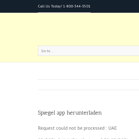
Call Us Today!
1-800-344-3501
Go to...
Spiegel app herunterladen
Request could not be processed : UAE