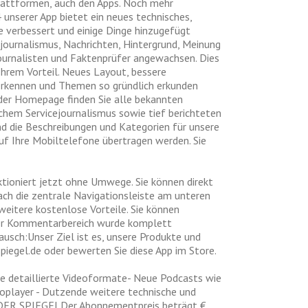
lattformen, auch den Apps. Noch mehr
 unserer App bietet ein neues technisches,
re verbessert und einige Dinge hinzugefügt
journalismus, Nachrichten, Hintergrund, Meinung
ournalisten und Faktenprüfer angewachsen. Dies
Ihrem Vorteil. Neues Layout, bessere
erkennen und Themen so gründlich erkunden
 der Homepage finden Sie alle bekannten
ichem Servicejournalismus sowie tief berichteten
d die Beschreibungen und Kategorien für unsere
uf Ihre Mobiltelefone übertragen werden. Sie
tioniert jetzt ohne Umwege. Sie können direkt
ch die zentrale Navigationsleiste am unteren
weitere kostenlose Vorteile. Sie können
 Der Kommentarbereich wurde komplett
usch:Unser Ziel ist es, unsere Produkte und
iegel.de
oder bewerten Sie diese App im Store.
eue detaillierte Videoformate- Neue Podcasts wie
ioplayer - Dutzende weitere technische und
des DER SPIEGELDer Abonnementpreis beträgt €