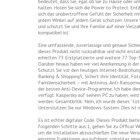
bedeutet, dass Sie, egal ob Sie zu Hause oder un
halten. Holen Sie sich die Power to Protect. Entd
sich das unübertroffene Gefühl der Sicherheit m
jedem Winkel auf jedem Gerät schützen. Unsere S
und schützt Sie und Ihre Familie auf einer Vielz
kompatibel ist.
Eine umfassende, zuverlässige und genaue Sicherh
dieses Produkt nicht rückzahlbar und nicht erst
erhielten 73 Erstplatzierte und weitere 77 Top-3
Darüber hinaus haben wir viel Anerkennung in de
Schützt Sie vor den heutigen Internet-Bedrohunge
Banking & Shopping5, Sichert Ihre Identität, Fo
Familiensicherheit – mit Antivirus, Anti-Ransom
der besten Anti-Device-Programme. Ich habe die
verfügt. Kaspersky auf seinem PC zu haben, wir
werden. Gesamtkritik: Nein, ich würde dieses “tot
Unterstützen Sie nur Windows-System. Dies ist 
Es ist echter digitaler Code. Dieses Produkt biet
folgenden Schritte aus:1, gehen Sie zu Offical W
um die Installation abzuschließen Die neue Versio
einzelne Funktionen auszuführen, sobald es einge