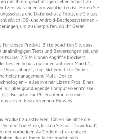
, um mit Ihrem geschäftigen Leben Schritt zu
schützen, was Ihnen am wichtigsten ist. Holen Sie
lungsschutz und Datenschutz-Tools, die Sie aus
chließlich iOS- und Android-Betriebssystemen –
rderungen, um zu überprüfen, ob Ihr Gerät
 für dieses Produkt. Bitte beachten Sie, dass
88 unabhängigen Tests und Bewertungen teil und
its über 2,3 Millionen Angriffe blockiert.
e der besten Schutzoptionen auf dem Markt.1,
 Privatsphäre4, fügt Sicherheit für Online-
 Sicherheitsmanagement Multi-Device-
hnologien – alles in einer Lizenz Pros: Eines
er nur über grundlegende Computerkenntnisse
r-Ort-Besuche für PC-Probleme eliminiert
, das sie am besten kennen. Hinweis:
s Produkt zu aktivieren, führen Sie bitte die
 Sie den Code4 ein, klicken Sie auf “Download”,
zu der vorherigen. Außerdem ist es einfach,
haben, das es Ihnen leicht macht, sich