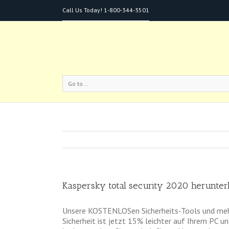
Call Us Today!
1-800-344-3501
Go to...
Kaspersky total security 2020 herunter
Unsere KOSTENLOSen Sicherheits-Tools und mehr k
Sicherheit ist jetzt 15% leichter auf Ihrem PC u