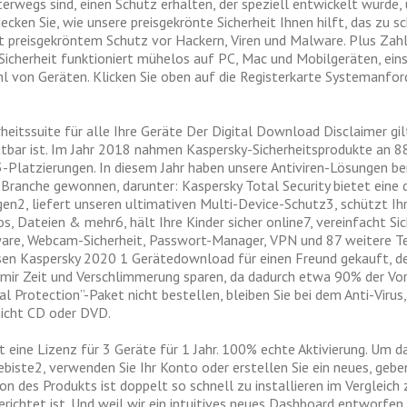
terwegs sind, einen Schutz erhalten, der speziell entwickelt wurde
ecken Sie, wie unsere preisgekrönte Sicherheit Ihnen hilft, das zu 
it preisgekröntem Schutz vor Hackern, Viren und Malware. Plus Zah
icherheit funktioniert mühelos auf PC, Mac und Mobilgeräten, eins
ahl von Geräten. Klicken Sie oben auf die Registerkarte Systemanfo
eitssuite für alle Ihre Geräte Der Digital Download Disclaimer gilt
attbar ist. Im Jahr 2018 nahmen Kaspersky-Sicherheitsprodukte an 
-Platzierungen. In diesem Jahr haben unsere Antiviren-Lösungen bere
r Branche gewonnen, darunter: Kaspersky Total Security bietet ein
n2, liefert unseren ultimativen Multi-Device-Schutz3, schützt Ihre
tos, Dateien & mehr6, hält Ihre Kinder sicher online7, vereinfacht
ware, Webcam-Sicherheit, Passwort-Manager, VPN und 87 weitere Tec
sen Kaspersky 2020 1 Gerätedownload für einen Freund gekauft, d
d mir Zeit und Verschlimmerung sparen, da dadurch etwa 90% der Vo
al Protection”-Paket nicht bestellen, bleiben Sie bei dem Anti-Virus
nicht CD oder DVD.
et eine Lizenz für 3 Geräte für 1 Jahr. 100% echte Aktivierung. Um da
ebiste2, verwenden Sie Ihr Konto oder erstellen Sie ein neues, geben
n des Produkts ist doppelt so schnell zu installieren im Vergleich 
richtet ist. Und weil wir ein intuitives neues Dashboard entworfen 